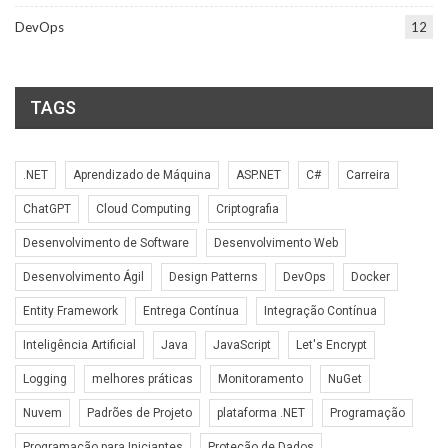
DevOps
12
TAGS
.NET
Aprendizado de Máquina
ASP.NET
C#
Carreira
ChatGPT
Cloud Computing
Criptografia
Desenvolvimento de Software
Desenvolvimento Web
Desenvolvimento Ágil
Design Patterns
DevOps
Docker
Entity Framework
Entrega Contínua
Integração Contínua
Inteligência Artificial
Java
JavaScript
Let's Encrypt
Logging
melhores práticas
Monitoramento
NuGet
Nuvem
Padrões de Projeto
plataforma .NET
Programação
Programação para Iniciantes
Proteção de Dados