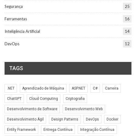
Segurança
25
Ferramentas
16
Inteligência Artificial
14
DevOps
12
TAGS
.NET
Aprendizado de Máquina
ASP.NET
C#
Carreira
ChatGPT
Cloud Computing
Criptografia
Desenvolvimento de Software
Desenvolvimento Web
Desenvolvimento Ágil
Design Patterns
DevOps
Docker
Entity Framework
Entrega Contínua
Integração Contínua