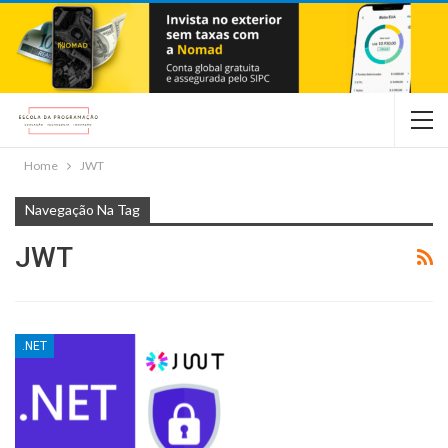
Home
JWT
Navegação Na Tag
JWT
.NET