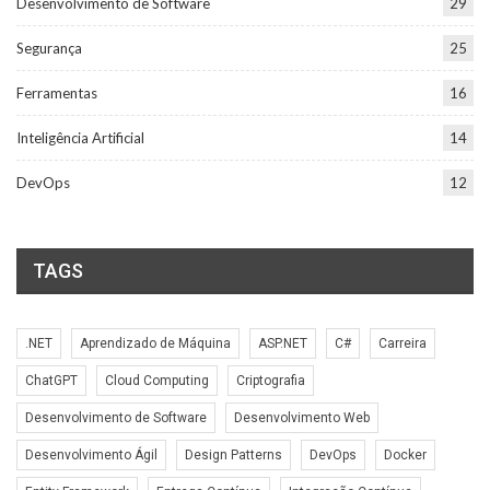
Desenvolvimento de Software
29
Segurança
25
Ferramentas
16
Inteligência Artificial
14
DevOps
12
TAGS
.NET
Aprendizado de Máquina
ASP.NET
C#
Carreira
ChatGPT
Cloud Computing
Criptografia
Desenvolvimento de Software
Desenvolvimento Web
Desenvolvimento Ágil
Design Patterns
DevOps
Docker